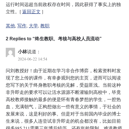
运行时间远超当前政权存在时间，因此获得了事实上的独
立性。[
返回正文
]
其他
, 
写作
, 
大学
, 
教职
2 Replies to “终生教职、考核与高校人员流动”
小林
说道：
2024-06-22 14:54
问刘教授好！由于近期在学习非合作博弈，检索资料时发
现了您上传的课件，有幸参观到您的主页，进而可以阅读
您写下的关于终身教职考核的见解，受益匪浅。当前这种
非升即走的要求可以让活水源源不断灌输到高校中，毕竟
高校教师接触的最多的便是怀有青春梦想的学生，一腔热
血，充满朝气，正构想做出一些有意义的事情，于社会的
发展来说，这是利好的事。但是对于当前国内毕业的博士
生来说，很多人连尝试非升即走的机会都没有，比如目前
很多985 211需要三年博后经历，还有年龄限制，难道教师