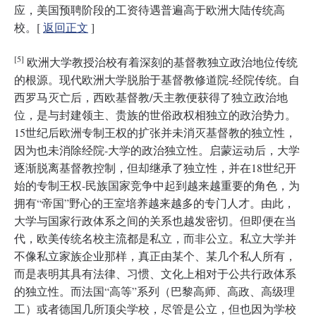
应，美国预聘阶段的工资待遇普遍高于欧洲大陆传统高
校。[
返回正文
]
[5]
欧洲大学教授治校有着深刻的基督教独立政治地位传统
的根源。现代欧洲大学脱胎于基督教修道院-经院传统。自
西罗马灭亡后，西欧基督教/天主教便获得了独立政治地
位，是与封建领主、贵族的世俗政权相独立的政治势力。
15世纪后欧洲专制王权的扩张并未消灭基督教的独立性，
因为也未消除经院-大学的政治独立性。启蒙运动后，大学
逐渐脱离基督教控制，但却继承了独立性，并在18世纪开
始的专制王权-民族国家竞争中起到越来越重要的角色，为
拥有“帝国”野心的王室培养越来越多的专门人才。由此，
大学与国家行政体系之间的关系也越发密切。但即便在当
代，欧美传统名校主流都是私立，而非公立。私立大学并
不像私立家族企业那样，真正由某个、某几个私人所有，
而是表明其具有法律、习惯、文化上相对于公共行政体系
的独立性。而法国“高等”系列（巴黎高师、高政、高级理
工）或者德国几所顶尖学校，尽管是公立，但也因为学校