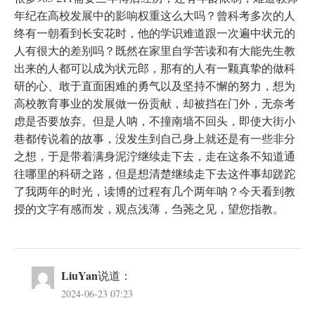
年纪在高校发展中的影响权重这么大吗？曾科考多次的人
终有一朝看到长安花时，他的学识难道跟一次遍中状元的
人有很大的差别吗？既然在家里自学苦读和有大能先生教
出来的人都可以成为状元郎，那有的人有一颗真挚的做科
研的心、敢于直面困难的勇气以及坚持不懈的努力，想为
高校教育事业的发展做一份贡献，却被挡在门外，无奈考
虑是否要放弃。但是人呐，不撞南墙不回头，即使大街小
巷都传说着的故事，没发生到自己身上就还是有一些非分
之想，于是带着满身泥泞继续走下去，走在这条不知道通
往哪里的科研之路，但是想清楚继续走下去这件事却蹉跎
了我两年的时光，读博的过程有几个两年呐？今天看到教
授的文字有感而发，观点浅薄，刍荛之见，望您指教。
LiuYan
说道：
2024-06-23 07:23