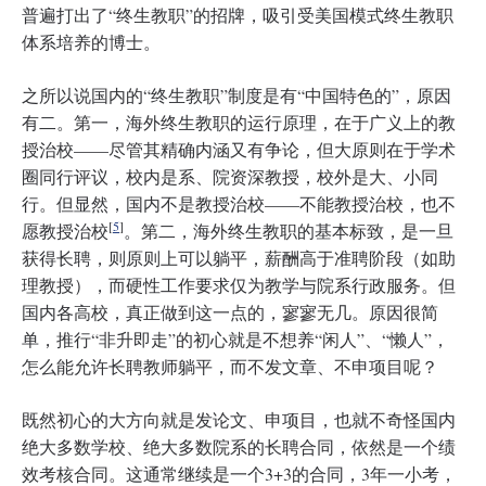
普遍打出了“终生教职”的招牌，吸引受美国模式终生教职
体系培养的博士。
之所以说国内的“终生教职”制度是有“中国特色的”，原因
有二。第一，海外终生教职的运行原理，在于广义上的教
授治校——尽管其精确内涵又有争论，但大原则在于学术
圈同行评议，校内是系、院资深教授，校外是大、小同
行。但显然，国内不是教授治校——不能教授治校，也不
[
5
]
愿教授治校
。第二，海外终生教职的基本标致，是一旦
获得长聘，则原则上可以躺平，薪酬高于准聘阶段（如助
理教授），而硬性工作要求仅为教学与院系行政服务。但
国内各高校，真正做到这一点的，寥寥无几。原因很简
单，推行“非升即走”的初心就是不想养“闲人”、“懒人”，
怎么能允许长聘教师躺平，而不发文章、不申项目呢？
既然初心的大方向就是发论文、申项目，也就不奇怪国内
绝大多数学校、绝大多数院系的长聘合同，依然是一个绩
效考核合同。这通常继续是一个3+3的合同，3年一小考，