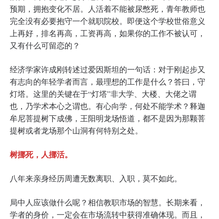
预期，拥抱变化不居。人活着不能被尿憋死，青年教师也
完全没有必要抱守一个就职院校。即便这个学校世俗意义
上再好，排名再高，工资再高，如果你的工作不被认可，
又有什么可留恋的？
经济学家许成刚转述过爱因斯坦的一句话：对于刚起步又
有志向的年轻学者而言，最理想的工作是什么？答曰，守
灯塔。这里的关键在于“灯塔”非大学、大楼、大佬之谓
也，乃学术本心之谓也。有心向学，何处不能学术？释迦
牟尼菩提树下成佛，王阳明龙场悟道，都不是因为那颗菩
提树或者龙场那个山洞有何特别之处。
树挪死，人挪活。
八年来亲身经历周遭无数离职、入职，莫不如此。
局中人应该做什么呢？相信教职市场的智慧。长期来看，
学者的身价，一定会在市场流转中获得准确体现。而且，