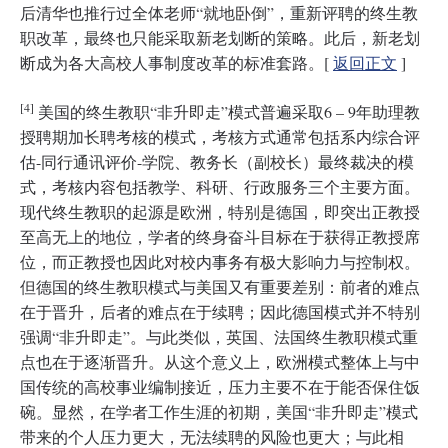
后清华也推行过全体老师“就地卧倒”，重新评聘的终生教
职改革，最终也只能采取新老划断的策略。此后，新老划
断成为各大高校人事制度改革的标准套路。[
返回正文
]
[4]
美国的终生教职“非升即走”模式普遍采取6 – 9年助理教
授聘期加长聘考核的模式，考核方式通常包括系内综合评
估-同行通讯评价-学院、教务长（副校长）最终裁决的模
式，考核内容包括教学、科研、行政服务三个主要方面。
现代终生教职的起源是欧洲，特别是德国，即突出正教授
至高无上的地位，学者的终身奋斗目标在于获得正教授席
位，而正教授也因此对校内事务有极大影响力与控制权。
但德国的终生教职模式与美国又有重要差别：前者的难点
在于晋升，后者的难点在于续聘；因此德国模式并不特别
强调“非升即走”。与此类似，英国、法国终生教职模式重
点也在于逐渐晋升。从这个意义上，欧洲模式整体上与中
国传统的高校事业编制接近，压力主要不在于能否保住饭
碗。显然，在学者工作生涯的初期，美国“非升即走”模式
带来的个人压力更大，无法续聘的风险也更大；与此相