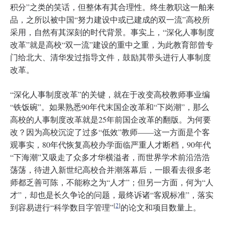
积分”之类的笑话，但整体有其合理性。终生教职这一舶来
品，之所以被中国“努力建设中或已建成的双一流”高校所
采用，自然有其深刻的时代背景。事实上，“深化人事制度
改革”就是高校“双一流”建设的重中之重，为此教育部曾专
门给北大、清华发过指导文件，鼓励其带头进行人事制度
改革。
“深化人事制度改革”的关键，就在于改变高校教师事业编
“铁饭碗”。如果熟悉90年代末国企改革和“下岗潮”，那么
高校的人事制度改革就是25年前国企改革的翻版。为何要
改？因为高校沉淀了过多“低效”教师——这一方面是个客
观事实，80年代恢复高校办学面临严重人才断档，90年代
“下海潮”又吸走了众多才华横溢者，而世界学术前沿浩浩
荡荡，待进入新世纪高校合并潮落幕后，一眼看去很多老
师都乏善可陈，不能称之为“人才”；但另一方面，何为“人
才”，却也是长久争论的问题，最终诉诸“客观标准”，落实
[
2
]
到容易进行“科学数目字管理”
的论文和项目数量上。